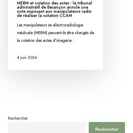
MERM et cotation des actes : le tribunal
:
administratif de Besançon annule une
note imposant aux manipulateurs radio
le
de réaliser la cotation CCAM
tribunal
Les manipulateurs en électroradiologie
administratif
médicale (MERM) peuvent-ils être chargés de
de
la cotation des actes d'imagerie…
Besançon
annule
4 juin 2026
une
note
imposant
aux
manipulateurs
radio
de
réaliser
Rechercher
la
cotation
Rechercher