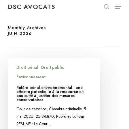
Menu
Skip
DSC AVOCATS
to
search
Close
main
Menu
content
Monthly Archives
JUIN 2026
Référé
Droit pénal
Droit public
pénal
environnemental
Environnement
:
Référé pénal environnemental : une
une
atteinte potentielle à la ressource en
eau suffit à justifier des mesures
atteinte
conservatoires
potentielle
Cour de cassation, Chambre criminelle, 5
à
mai 2026, 25-84.870, Publié au bulletin
la
RESUME : La Cour…
ressource