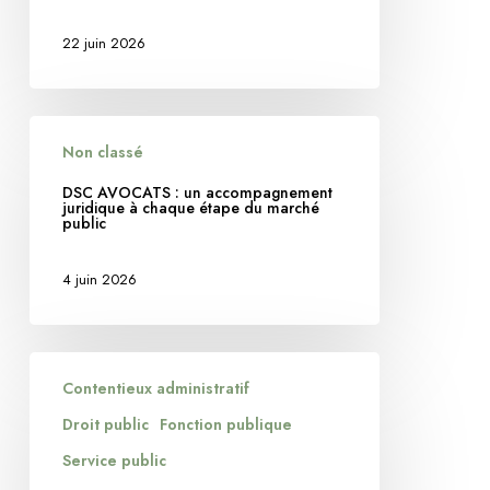
en
22 juin 2026
eau
suffit
à
DSC
justifier
Non classé
AVOCATS
des
:
DSC AVOCATS : un accompagnement
mesures
juridique à chaque étape du marché
un
public
conservatoires
accompagnement
juridique
4 juin 2026
à
chaque
étape
MERM
du
Contentieux administratif
et
marché
cotation
Droit public
Fonction publique
public
des
Service public
actes