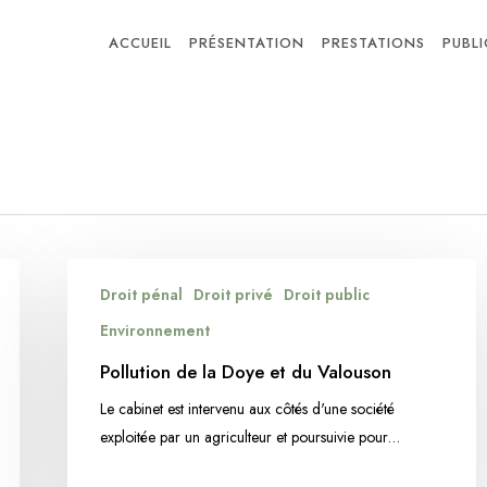
ACCUEIL
PRÉSENTATION
PRESTATIONS
PUBL
Pollution
Droit pénal
Droit privé
Droit public
de
la
Environnement
Doye
Pollution de la Doye et du Valouson
et
Le cabinet est intervenu aux côtés d'une société
du
exploitée par un agriculteur et poursuivie pour…
Valouson