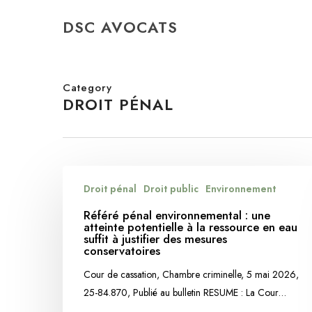
Skip
DSC AVOCATS
to
main
content
Category
DROIT PÉNAL
Référé
Droit pénal
Droit public
Environnement
pénal
environnemental
Référé pénal environnemental : une
atteinte potentielle à la ressource en eau
:
suffit à justifier des mesures
une
conservatoires
atteinte
Cour de cassation, Chambre criminelle, 5 mai 2026,
potentielle
25-84.870, Publié au bulletin RESUME : La Cour…
à