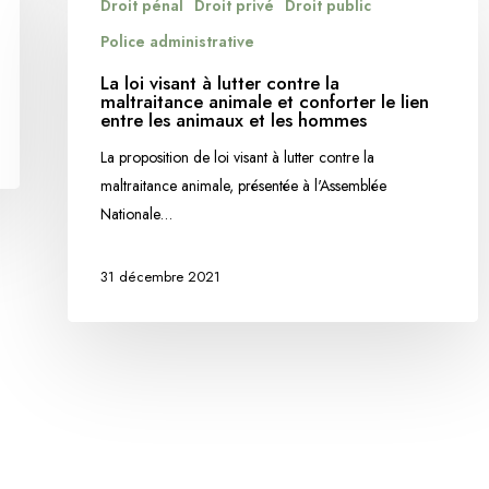
Droit pénal
Droit privé
Droit public
loi
visant
Police administrative
à
La loi visant à lutter contre la
lutter
maltraitance animale et conforter le lien
entre les animaux et les hommes
contre
la
La proposition de loi visant à lutter contre la
maltraitance
maltraitance animale, présentée à l'Assemblée
animale
Nationale…
et
conforter
31 décembre 2021
le
lien
entre
les
animaux
et
les