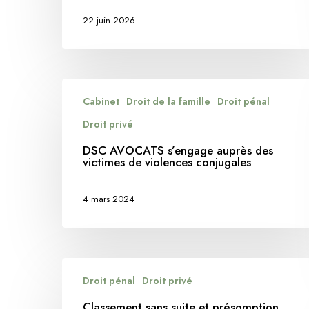
la
22 juin 2026
ressource
en
eau
suffit
DSC
à
Cabinet
Droit de la famille
Droit pénal
AVOCATS
justifier
s’engage
Droit privé
des
auprès
DSC AVOCATS s’engage auprès des
mesures
des
victimes de violences conjugales
conservatoires
victimes
de
4 mars 2024
violences
conjugales
Classement
Hit enter to search or ESC to close
Droit pénal
Droit privé
sans
suite
Classement sans suite et présomption