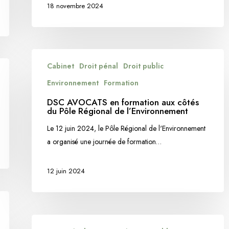
18 novembre 2024
DSC
Cabinet
Droit pénal
Droit public
AVOCATS
en
Environnement
Formation
formation
DSC AVOCATS en formation aux côtés
aux
du Pôle Régional de l’Environnement
côtés
Le 12 juin 2024, le Pôle Régional de l'Environnement
du
a organisé une journée de formation…
Pôle
Régional
12 juin 2024
de
l’Environnement
La