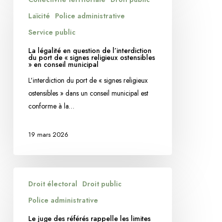
légalité
en
Laïcité
Police administrative
question
Service public
de
La légalité en question de l’interdiction
l’interdiction
du port de « signes religieux ostensibles
» en conseil municipal
du
port
L’interdiction du port de « signes religieux
de
ostensibles » dans un conseil municipal est
«
conforme à la…
signes
religieux
19 mars 2026
ostensibles
»
en
Le
conseil
Droit électoral
Droit public
juge
municipal
des
Police administrative
référés
Le juge des référés rappelle les limites