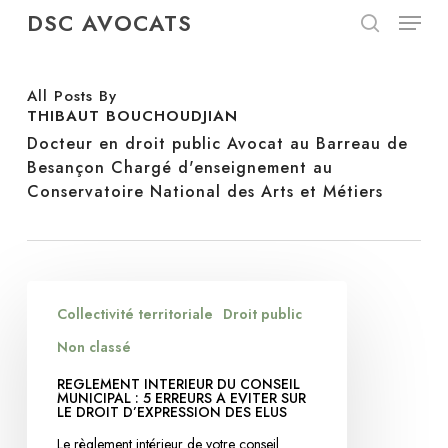
Menu
Skip
DSC AVOCATS
to
search
Close
main
Menu
content
All Posts By
THIBAUT BOUCHOUDJIAN
Docteur en droit public Avocat au Barreau de
Besançon Chargé d'enseignement au
Conservatoire National des Arts et Métiers
REGLEMENT
Collectivité territoriale
Droit public
INTERIEUR
DU
Non classé
CONSEIL
REGLEMENT INTERIEUR DU CONSEIL
MUNICIPAL
MUNICIPAL : 5 ERREURS A EVITER SUR
LE DROIT D’EXPRESSION DES ELUS
:
Le règlement intérieur de votre conseil