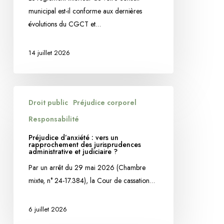
5
municipal est-il conforme aux dernières
ERREURS
évolutions du CGCT et…
A
EVITER
SUR
14 juillet 2026
LE
DROIT
D’EXPRESSION
Préjudice
Droit public
Préjudice corporel
DES
d’anxiété
ELUS
:
Responsabilité
vers
Préjudice d’anxiété : vers un
un
rapprochement des jurisprudences
administrative et judiciaire ?
rapprochement
Par un arrêt du 29 mai 2026 (Chambre
des
mixte, n° 24-17.384), la Cour de cassation…
jurisprudences
administrative
et
6 juillet 2026
judiciaire