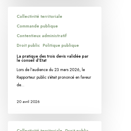
n’est
La
pas
Collectivité territoriale
pratique
conditionnée
des
Commande publique
par
trois
un
Contentieux administratif
devis
calendrier
Droit public
Politique publique
validée
arrêté
par
La pratique des trois devis validée par
le conseil d’Etat
le
Lors de l’audience du 23 mars 2026, le
conseil
Rapporteur public s’était prononcé en faveur
d’Etat
de…
20 avril 2026
La
Collectivité territoriale
Droit public