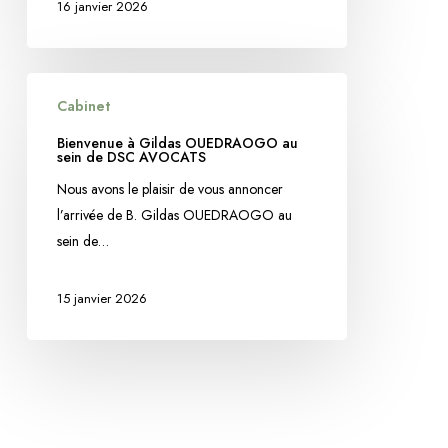
du
16 janvier 2026
cabinet
Bienvenue
Cabinet
à
Gildas
Bienvenue à Gildas OUEDRAOGO au
sein de DSC AVOCATS
OUEDRAOGO
au
Nous avons le plaisir de vous annoncer
sein
l’arrivée de B. Gildas OUEDRAOGO au
de
sein de…
DSC
AVOCATS
15 janvier 2026