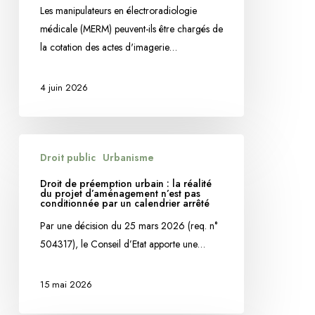
Les manipulateurs en électroradiologie
administratif
médicale (MERM) peuvent-ils être chargés de
de
la cotation des actes d'imagerie…
Besançon
annule
4 juin 2026
une
note
imposant
Droit
aux
Droit public
Urbanisme
de
manipulateurs
préemption
radio
Droit de préemption urbain : la réalité
du projet d’aménagement n’est pas
urbain
de
conditionnée par un calendrier arrêté
:
réaliser
Par une décision du 25 mars 2026 (req. n°
la
la
504317), le Conseil d’Etat apporte une…
réalité
cotation
du
CCAM
15 mai 2026
projet
d’aménagement