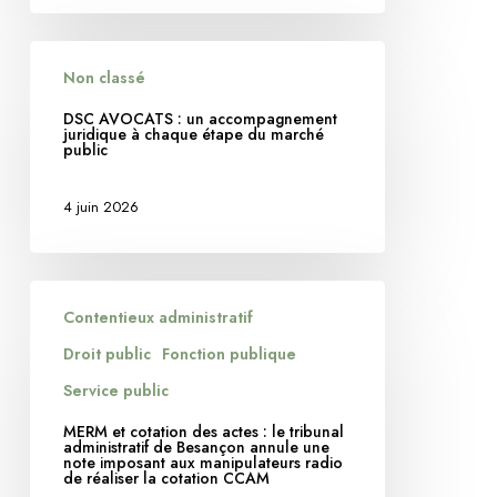
?
DSC
Non classé
AVOCATS
:
DSC AVOCATS : un accompagnement
juridique à chaque étape du marché
un
public
accompagnement
juridique
4 juin 2026
à
chaque
étape
MERM
du
Contentieux administratif
et
marché
cotation
Droit public
Fonction publique
public
des
Service public
actes
MERM et cotation des actes : le tribunal
:
administratif de Besançon annule une
note imposant aux manipulateurs radio
le
de réaliser la cotation CCAM
tribunal