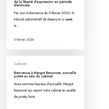
rappelle
de la liberté d’expression en période
électorale
les
Par une ordonnance du 5 février 2026, le
limites
tribunal administratif de Besançon a rejeté
de
la…
la
liberté
d’expression
5 février 2026
en
période
électorale
Bienvenue
Cabinet
à
Margot
Bienvenue à Margot Bissonnet, nouvelle
juriste au sein du cabinet
Bissonnet,
nouvelle
Nous sommes heureux d’accueillir Margot
juriste
Bissonnet qui rejoint notre cabinet en qualité
au
de juriste, forte…
sein