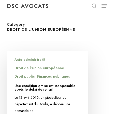
Menu
Skip
DSC AVOCATS
to
search
Close
main
Menu
content
Category
DROIT DE L’UNION EUROPÉENNE
Une
Acte administratif
condition
omise
Droit de l'Union européenne
est
Droit public
Finances publiques
inopposable
Une condition omise est inopposable
après
après le délai de retrait
le
Le 13 avril 2016, un pisciculteur du
délai
département du Doubs, a déposé une
de
demande de…
retrait