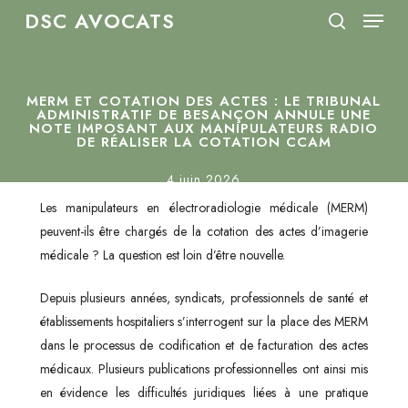
Menu
Skip
DSC AVOCATS
to
search
Close
main
Menu
content
MERM ET COTATION DES ACTES : LE TRIBUNAL
ADMINISTRATIF DE BESANÇON ANNULE UNE
NOTE IMPOSANT AUX MANIPULATEURS RADIO
DE RÉALISER LA COTATION CCAM
4 juin 2026
Les manipulateurs en électroradiologie médicale (MERM)
peuvent-ils être chargés de la cotation des actes d’imagerie
médicale ? La question est loin d’être nouvelle.
Depuis plusieurs années, syndicats, professionnels de santé et
établissements hospitaliers s’interrogent sur la place des MERM
dans le processus de codification et de facturation des actes
médicaux. Plusieurs publications professionnelles ont ainsi mis
en évidence les difficultés juridiques liées à une pratique