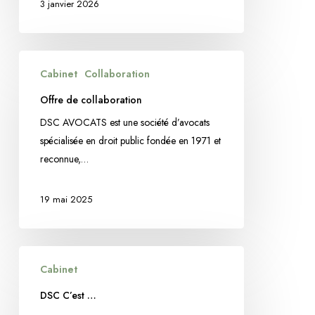
bonnes
3 janvier 2026
pratiques
devant
les
Offre
Cabinet
Collaboration
juridictions
de
administratives
collaboration
Offre de collaboration
DSC AVOCATS est une société d’avocats
spécialisée en droit public fondée en 1971 et
reconnue,…
19 mai 2025
DSC
Cabinet
C’est
…
DSC C’est …