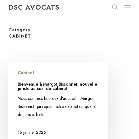
Menu
Skip
DSC AVOCATS
to
search
Close
main
Menu
content
Category
CABINET
Bienvenue
Cabinet
à
Margot
Bienvenue à Margot Bissonnet, nouvelle
juriste au sein du cabinet
Bissonnet,
nouvelle
Nous sommes heureux d’accueillir Margot
juriste
Bissonnet qui rejoint notre cabinet en qualité
au
de juriste, forte…
sein
du
16 janvier 2026
cabinet