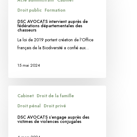
Acte administratif
Cabinet
AVOCATS
intervient
Droit public
Formation
auprès
DSC AVOCATS intervient auprès de
de
fédérations départementales des
chasseurs
fédérations
La loi de 2019 portant création de l'Office
départementales
français de la Biodiversité a confié aux…
des
chasseurs
15 mai 2024
DSC
Cabinet
Droit de la famille
AVOCATS
s’engage
Droit pénal
Droit privé
auprès
DSC AVOCATS s’engage auprès des
des
victimes de violences conjugales
victimes