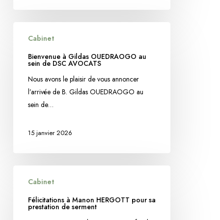
Bienvenue
Cabinet
à
Gildas
Bienvenue à Gildas OUEDRAOGO au
sein de DSC AVOCATS
OUEDRAOGO
au
Nous avons le plaisir de vous annoncer
sein
l’arrivée de B. Gildas OUEDRAOGO au
de
sein de…
DSC
AVOCATS
15 janvier 2026
Félicitations
Cabinet
à
Manon
Félicitations à Manon HERGOTT pour sa
prestation de serment
HERGOTT