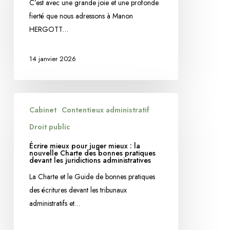
pour
C’est avec une grande joie et une profonde
sa
fierté que nous adressons à Manon
prestation
HERGOTT…
de
serment
14 janvier 2026
Écrire
Cabinet
Contentieux administratif
mieux
pour
Droit public
juger
Écrire mieux pour juger mieux : la
mieux
nouvelle Charte des bonnes pratiques
devant les juridictions administratives
:
La Charte et le Guide de bonnes pratiques
la
des écritures devant les tribunaux
nouvelle
administratifs et…
Charte
des