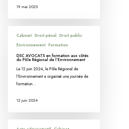
19 mai 2025
DSC
Cabinet
Droit pénal
Droit public
AVOCATS
en
Environnement
Formation
formation
DSC AVOCATS en formation aux côtés
aux
du Pôle Régional de l’Environnement
côtés
Le 12 juin 2024, le Pôle Régional de
du
l'Environnement a organisé une journée de
Pôle
formation…
Régional
de
12 juin 2024
l’Environnement
DSC