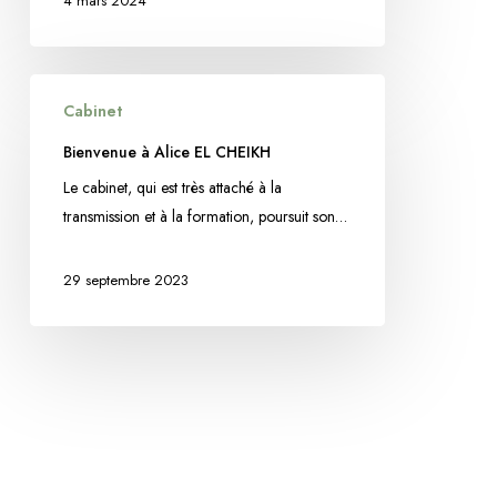
de
4 mars 2024
violences
conjugales
Bienvenue
Cabinet
à
Alice
Bienvenue à Alice EL CHEIKH
EL
Le cabinet, qui est très attaché à la
CHEIKH
transmission et à la formation, poursuit son…
29 septembre 2023