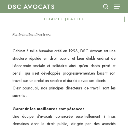
Menu
Skip
DSC AVOCATS
to
search
Close
main
C H A R T E Q U A L I T E
Menu
content
Nos principes directeurs
Cabinet à taille humaine créé en 1993, DSC Avocats est une
structure réputée en droit public et bien établi endroit de
l’économie sociale et solidaire ainsi qu’en droits privé et
pénal, qui s’est développée progressivement,en basant son
travail sur une relation sincère et durable avec ses clients.
C’est pourquoi, nos principes directeurs de travail sont les
suivants :
Garantir les meilleures compétences
Une équipe d’avocats consacrée essentiellement à trois
domaines dont le droit public, dirigée par des associés