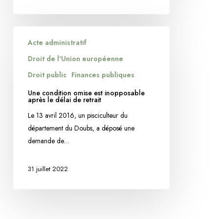
Une
Acte administratif
condition
omise
Droit de l'Union européenne
est
Droit public
Finances publiques
inopposable
Une condition omise est inopposable
après
après le délai de retrait
le
Le 13 avril 2016, un pisciculteur du
délai
département du Doubs, a déposé une
de
demande de…
retrait
31 juillet 2022