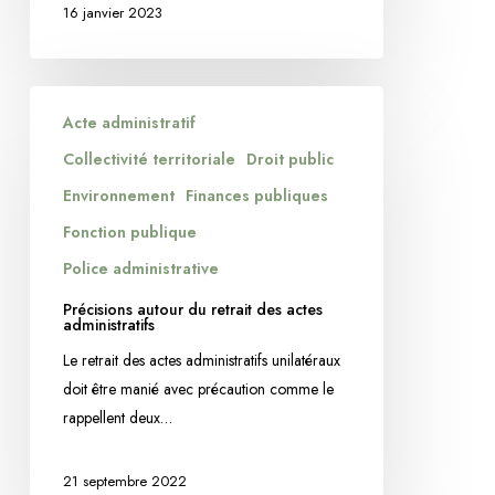
16 janvier 2023
Précisions
Acte administratif
autour
du
Collectivité territoriale
Droit public
retrait
Environnement
Finances publiques
des
Fonction publique
actes
Police administrative
administratifs
Précisions autour du retrait des actes
administratifs
Le retrait des actes administratifs unilatéraux
doit être manié avec précaution comme le
rappellent deux…
21 septembre 2022