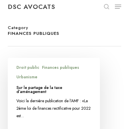
Menu
Skip
DSC AVOCATS
to
search
Close
main
Menu
content
Category
FINANCES PUBLIQUES
Sur
Droit public
Finances publiques
le
partage
Urbanisme
de
Sur le partage de la taxe
la
d’aménagement
taxe
Voici la dernière publication de l’AMF : «La
d’aménagement
2ème loi de finances rectificative pour 2022
est…