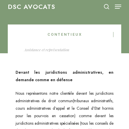
Menu
Skip
DSC AVOCATS
to
search
Close
main
Menu
content
C O N T E N T I E U X
Assistance et représentation
Devant les juridictions administratives, en
demande comme en défense
Nous représentons notre clientèle devant les juridictions
administratives de droit commun(tribunaux administratifs,
cours administratives d’appel et le Conseil d’Etat hormis
pour les pourvois en cassation) comme devant les
juridictions administratives spécialisées (tous les conseils de