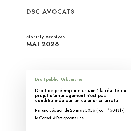
Skip
DSC AVOCATS
to
main
content
Monthly Archives
MAI 2026
Droit
Droit public
Urbanisme
de
préemption
Droit de préemption urbain : la réalité du
projet d’aménagement n’est pas
urbain
conditionnée par un calendrier arrêté
:
Par une décision du 25 mars 2026 (req. n° 504317),
la
le Conseil d’Etat apporte une…
réalité
du