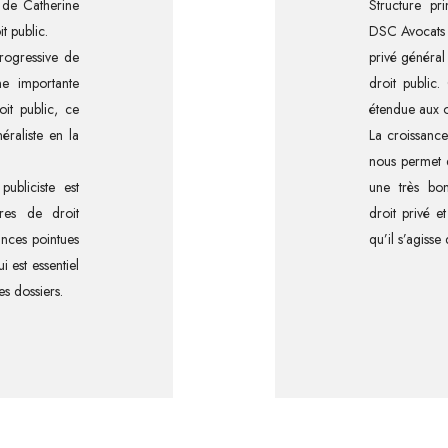
e de Catherine
Structure pr
t public.
DSC Avocats a
rogressive de
privé général 
e importante
droit public.
it public, ce
étendue aux o
éraliste en la
La croissance
nous permet d
ubliciste est
une très bo
ères de droit
droit privé 
ances pointues
qu’il s’agisse
i est essentiel
s dossiers.