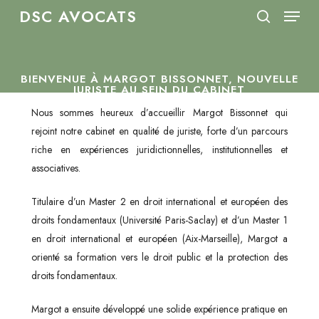
Menu
Skip
DSC AVOCATS
to
search
Close
main
Menu
content
BIENVENUE À MARGOT BISSONNET, NOUVELLE
JURISTE AU SEIN DU CABINET
Nous sommes heureux d’accueillir Margot Bissonnet qui
16 janvier 2026
rejoint notre cabinet en qualité de juriste, forte d’un parcours
riche en expériences juridictionnelles, institutionnelles et
associatives.
Titulaire d’un Master 2 en droit international et européen des
droits fondamentaux (Université Paris-Saclay) et d’un Master 1
en droit international et européen (Aix-Marseille), Margot a
orienté sa formation vers le droit public et la protection des
droits fondamentaux.
Margot a ensuite développé une solide expérience pratique en