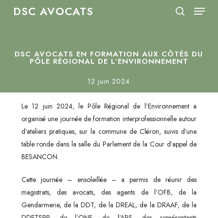
Menu
Skip
DSC AVOCATS
to
search
Close
main
Menu
content
DSC AVOCATS EN FORMATION AUX CÔTÉS DU
PÔLE RÉGIONAL DE L’ENVIRONNEMENT
12 juin 2024
Le 12 juin 2024, le Pôle Régional de l’Environnement a
organisé une journée de formation interprofessionnelle autour
d’ateliers pratiques, sur la commune de Cléron, suivis d’une
table ronde dans la salle du Parlement de la Cour d’appel de
BESANCON.
Cette journée – ensoleillée – a permis de réunir des
magistrats, des avocats, des agents de l’OFB, de la
Gendarmerie, de la DDT, de la DREAL, de la DRAAF, de la
DDETSPP, de l’ONF, de l’ARS, des représentants