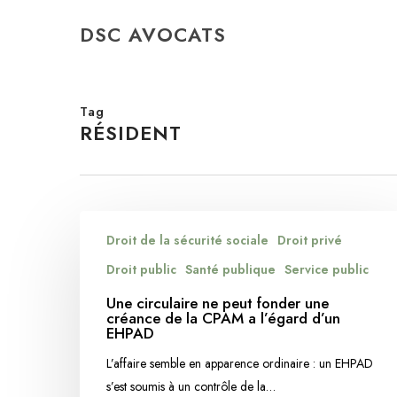
Skip
DSC AVOCATS
to
main
content
Tag
RÉSIDENT
Une
Droit de la sécurité sociale
Droit privé
circulaire
ne
Droit public
Santé publique
Service public
peut
Une circulaire ne peut fonder une
fonder
créance de la CPAM a l’égard d’un
EHPAD
une
créance
L’affaire semble en apparence ordinaire : un EHPAD
de
s’est soumis à un contrôle de la…