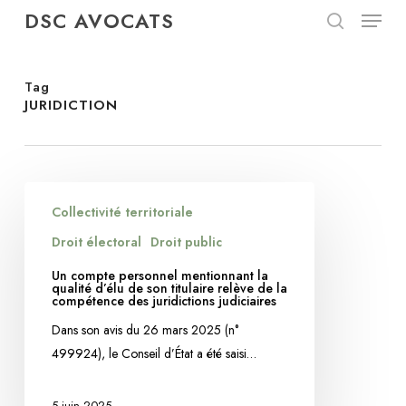
Menu
Skip
DSC AVOCATS
to
search
Close
main
Menu
content
Tag
JURIDICTION
Un
Collectivité territoriale
compte
personnel
Droit électoral
Droit public
mentionnant
Un compte personnel mentionnant la
la
qualité d’élu de son titulaire relève de la
compétence des juridictions judiciaires
qualité
Dans son avis du 26 mars 2025 (n°
d’élu
499924), le Conseil d’État a été saisi…
de
son
titulaire
5 juin 2025