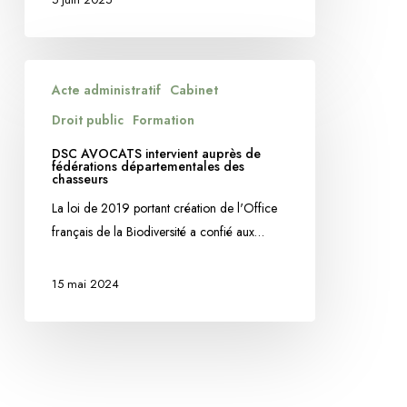
relève
de
la
DSC
Acte administratif
Cabinet
compétence
AVOCATS
des
intervient
Droit public
Formation
juridictions
auprès
DSC AVOCATS intervient auprès de
judiciaires
de
fédérations départementales des
chasseurs
fédérations
La loi de 2019 portant création de l'Office
départementales
français de la Biodiversité a confié aux…
des
chasseurs
15 mai 2024