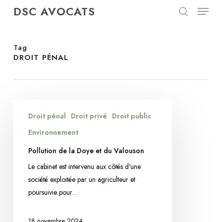
Menu
Skip
DSC AVOCATS
to
search
Close
main
Menu
content
Tag
DROIT PÉNAL
Pollution
Droit pénal
Droit privé
Droit public
de
la
Environnement
Doye
Pollution de la Doye et du Valouson
et
Le cabinet est intervenu aux côtés d'une
du
société exploitée par un agriculteur et
Valouson
poursuivie pour…
18 novembre 2024