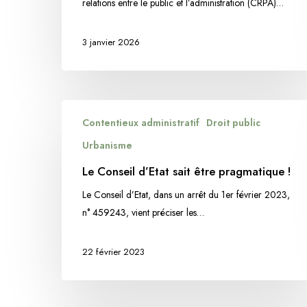
relations entre le public et l’administration (CRPA)…
Ternon
s’applique
3 janvier 2026
Le
Contentieux administratif
Droit public
Conseil
d’Etat
Urbanisme
sait
Le Conseil d’Etat sait être pragmatique !
être
Le Conseil d’Etat, dans un arrêt du 1er février 2023,
pragmatique
n° 459243, vient préciser les…
!
22 février 2023
Hit enter to search or ESC to close