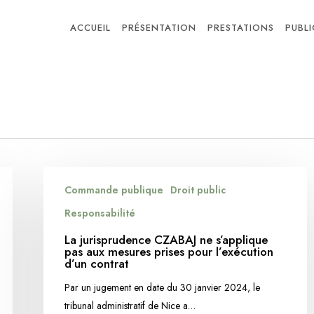
ACCUEIL
PRÉSENTATION
PRESTATIONS
PUBL
La
Commande publique
Droit public
jurisprudence
CZABAJ
Responsabilité
ne
La jurisprudence CZABAJ ne s’applique
s’applique
pas aux mesures prises pour l’exécution
d’un contrat
pas
aux
Par un jugement en date du 30 janvier 2024, le
mesures
tribunal administratif de Nice a…