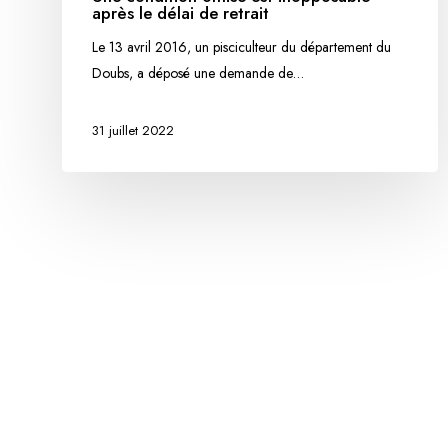
après
après le délai de retrait
le
Le 13 avril 2016, un pisciculteur du département du
délai
Doubs, a déposé une demande de…
de
retrait
31 juillet 2022