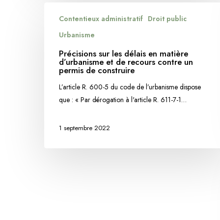
Précisions
Contentieux administratif
Droit public
sur
les
Urbanisme
délais
Précisions sur les délais en matière
en
d’urbanisme et de recours contre un
permis de construire
matière
d’urbanisme
L’article R. 600-5 du code de l’urbanisme dispose
et
que : « Par dérogation à l'article R. 611-7-1…
de
recours
1 septembre 2022
contre
un
permis
de
construire