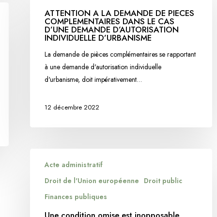
LA
ATTENTION A LA DEMANDE DE PIECES
COMPLEMENTAIRES DANS LE CAS
DEMANDE
D’UNE DEMANDE D’AUTORISATION
DE
INDIVIDUELLE D’URBANISME
PIECES
La demande de pièces complémentaires se rapportant
COMPLEMENTAIRES
à une demande d'autorisation individuelle
DANS
d'urbanisme, doit impérativement…
LE
CAS
12 décembre 2022
D’UNE
DEMANDE
D’AUTORISATION
INDIVIDUELLE
Une
D’URBANISME
Acte administratif
condition
omise
Droit de l'Union européenne
Droit public
est
Finances publiques
inopposable
Une condition omise est inopposable