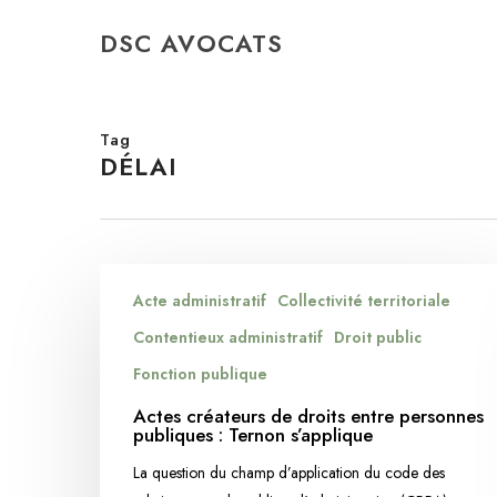
Skip
DSC AVOCATS
to
main
content
Tag
DÉLAI
Actes
Acte administratif
Collectivité territoriale
créateurs
de
Contentieux administratif
Droit public
droits
Fonction publique
entre
Actes créateurs de droits entre personnes
personnes
publiques : Ternon s’applique
publiques
La question du champ d’application du code des
: