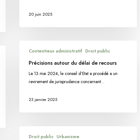
prises
pour
20 juin 2025
l’exécution
d’un
contrat
Précisions
Contentieux administratif
Droit public
autour
du
Précisions autour du délai de recours
délai
Le 13 mai 2024, le conseil d’Etat a procédé a un
de
revirement de jurisprudence concernant…
recours
23 janvier 2025
ATTENTION
Droit public
Urbanisme
A