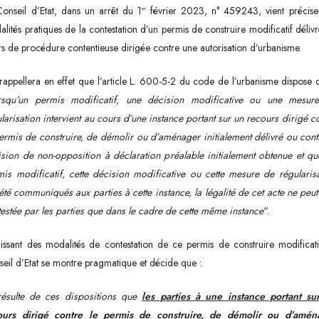
onseil d’Etat, dans un arrêt du 1
février 2023, n° 459243, vient préciser
er
lités pratiques de la contestation d’un permis de construire modificatif déliv
s de procédure contentieuse dirigée contre une autorisation d’urbanisme.
appellera en effet que l’article L. 600-5-2 du code de l’urbanisme dispose 
rsqu’un permis modificatif, une décision modificative ou une mesur
larisation intervient au cours d’une instance portant sur un recours dirigé c
ermis de construire, de démolir ou d’aménager initialement délivré ou cont
sion de non-opposition à déclaration préalable initialement obtenue et q
is modificatif, cette décision modificative ou cette mesure de régularis
été communiqués aux parties à cette instance, la légalité de cet acte ne peut
estée par les parties que dans le cadre de cette même instance
“.
issant des modalités de contestation de ce permis de construire modificati
eil d’Etat se montre pragmatique et décide que :
 résulte de ces dispositions que
les parties à une instance portant su
ours dirigé contre le permis de construire, de démolir ou d’amén