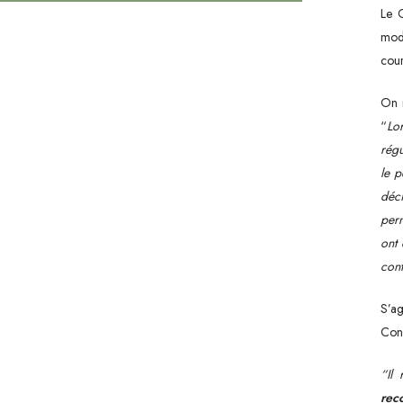
Le C
moda
cour
On r
“
Lo
régu
Hit enter to search or ESC to close
le p
déci
perm
ont 
cont
S’ag
Cons
“Il
rec