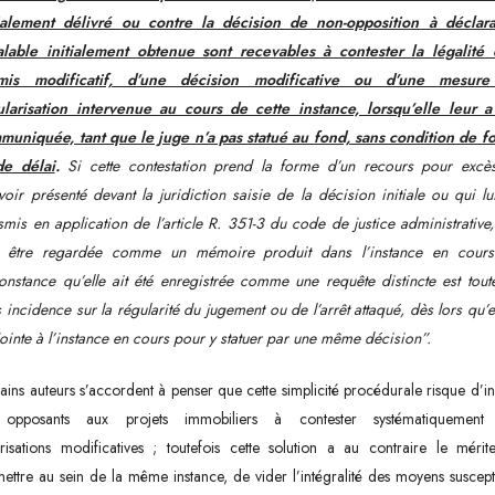
tialement délivré ou contre la décision de non-opposition à déclara
alable initialement obtenue sont recevables à contester la légalité 
mis modificatif, d’une décision modificative ou d’une mesur
ularisation intervenue au cours de cette instance, lorsqu’elle leur a
muniquée, tant que le juge n’a pas statué au fond, sans condition de f
de délai
.
Si cette contestation prend la forme d’un recours pour excè
oir présenté devant la juridiction saisie de la décision initiale ou qui lu
smis en application de l’article R. 351-3 du code de justice administrative,
t être regardée comme un mémoire produit dans l’instance en cours
onstance qu’elle ait été enregistrée comme une requête distincte est tout
 incidence sur la régularité du jugement ou de l’arrêt attaqué, dès lors qu’e
jointe à l’instance en cours pour y statuer par une même décision”.
ains auteurs s’accordent à penser que cette simplicité procédurale risque d’in
 opposants aux projets immobiliers à contester systématiquement
risations modificatives ; toutefois cette solution a au contraire le méri
ettre au sein de la même instance, de vider l’intégralité des moyens suscept