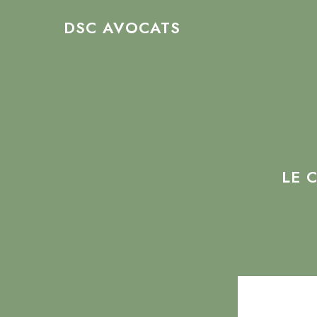
Skip
DSC AVOCATS
to
main
content
LE 