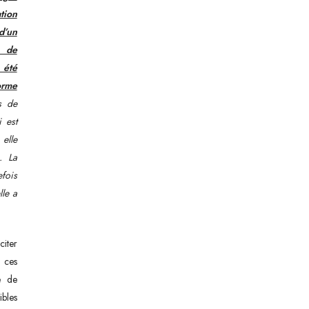
tion
d’un
e de
 été
orme
s de
i est
 elle
. La
efois
lle a
citer
 ces
te de
ibles