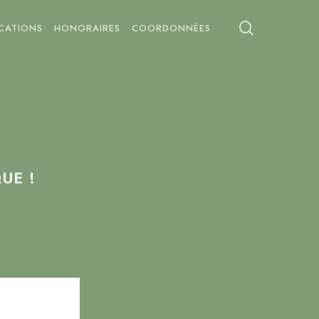
search
ICATIONS
HONORAIRES
COORDONNÉES
UE !