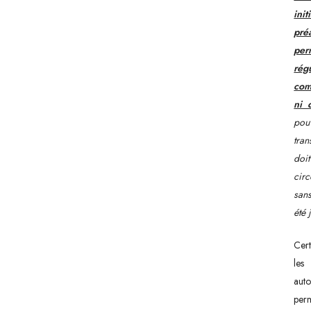
ini
pré
per
rég
com
ni 
pouv
tran
doi
circ
sans
été 
Cert
les
auto
perm