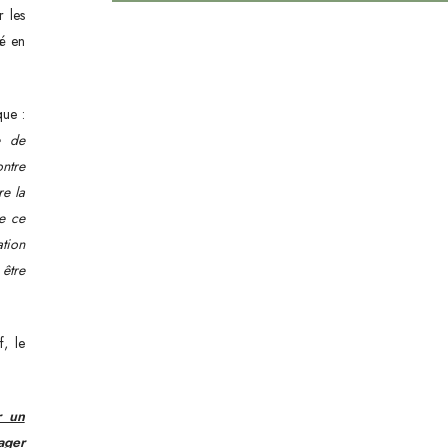
 les
ré en
que :
e de
ontre
re la
ue ce
ation
 être
f, le
r un
ager