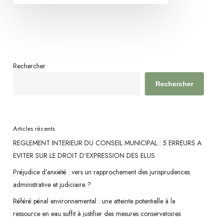
n’est
pas
conditionnée
par
un
Rechercher
calendrier
Rechercher
arrêté
Articles récents
REGLEMENT INTERIEUR DU CONSEIL MUNICIPAL : 5 ERREURS A
EVITER SUR LE DROIT D’EXPRESSION DES ELUS
Préjudice d’anxiété : vers un rapprochement des jurisprudences
administrative et judiciaire ?
Référé pénal environnemental : une atteinte potentielle à la
ressource en eau suffit à justifier des mesures conservatoires