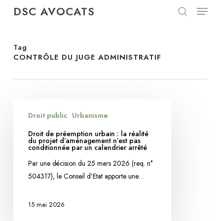
Menu
Skip
DSC AVOCATS
to
search
Close
main
Menu
content
Tag
CONTRÔLE DU JUGE ADMINISTRATIF
Droit
Droit public
Urbanisme
de
préemption
Droit de préemption urbain : la réalité
du projet d’aménagement n’est pas
urbain
conditionnée par un calendrier arrêté
:
Par une décision du 25 mars 2026 (req. n°
la
504317), le Conseil d’Etat apporte une…
réalité
du
15 mai 2026
projet
d’aménagement