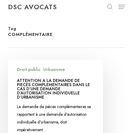
Menu
Skip
DSC AVOCATS
to
search
Close
main
Menu
content
Tag
COMPLÉMENTAIRE
ATTENTION
Droit public
Urbanisme
A
LA
ATTENTION A LA DEMANDE DE
PIECES COMPLEMENTAIRES DANS LE
DEMANDE
CAS D’UNE DEMANDE
D’AUTORISATION INDIVIDUELLE
DE
D’URBANISME
PIECES
La demande de pièces complémentaires se
COMPLEMENTAIRES
rapportant à une demande d'autorisation
DANS
individuelle d'urbanisme, doit
LE
impérativement…
CAS