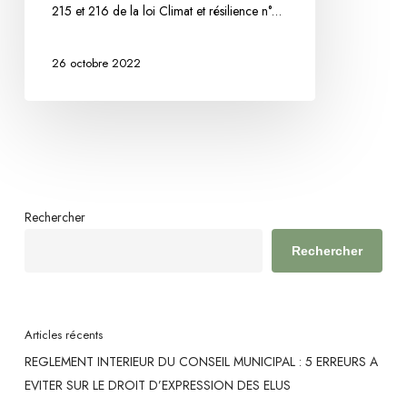
215 et 216 de la loi Climat et résilience n°…
parution
du
26 octobre 2022
Décret
n°
2022-
1312
du
13
octobre
Rechercher
2022
Rechercher
relatif
aux
modalités
d’octroi
Articles récents
de
REGLEMENT INTERIEUR DU CONSEIL MUNICIPAL : 5 ERREURS A
l’autorisation
EVITER SUR LE DROIT D’EXPRESSION DES ELUS
d’exploitation