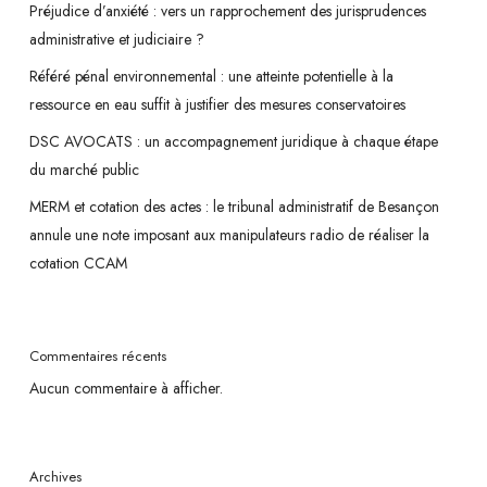
Préjudice d’anxiété : vers un rapprochement des jurisprudences
commerciale
administrative et judiciaire ?
pour
Référé pénal environnemental : une atteinte potentielle à la
les
ressource en eau suffit à justifier des mesures conservatoires
projets
qui
DSC AVOCATS : un accompagnement juridique à chaque étape
engendrent
du marché public
une
MERM et cotation des actes : le tribunal administratif de Besançon
artificialisation
annule une note imposant aux manipulateurs radio de réaliser la
des
cotation CCAM
sols
Commentaires récents
Aucun commentaire à afficher.
Archives