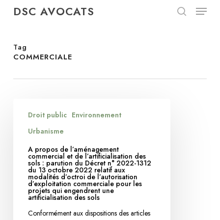
Menu
Skip
DSC AVOCATS
to
search
Close
main
Menu
content
Tag
COMMERCIALE
A
Droit public
Environnement
propos
de
Urbanisme
l’aménagement
A propos de l’aménagement
commercial
commercial et de l’artificialisation des
sols : parution du Décret n° 2022-1312
et
du 13 octobre 2022 relatif aux
modalités d’octroi de l’autorisation
de
d’exploitation commerciale pour les
projets qui engendrent une
l’artificialisation
artificialisation des sols
des
Conformément aux dispositions des articles
sols :