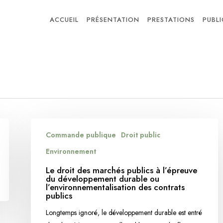
ACCUEIL
PRÉSENTATION
PRESTATIONS
PUBL
Le
Commande publique
Droit public
droit
des
Environnement
marchés
Le droit des marchés publics à l’épreuve
publics
du développement durable ou
l’environnementalisation des contrats
à
publics
l’épreuve
Longtemps ignoré, le développement durable est entré
du