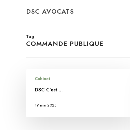
Skip
DSC AVOCATS
to
main
content
Tag
COMMANDE PUBLIQUE
DSC
Cabinet
C’est
…
DSC C’est …
19 mai 2025