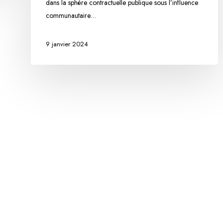
dans la sphère contractuelle publique sous l’influence
développement
communautaire…
durable
ou
l’environnementalisation
9 janvier 2024
des
contrats
publics