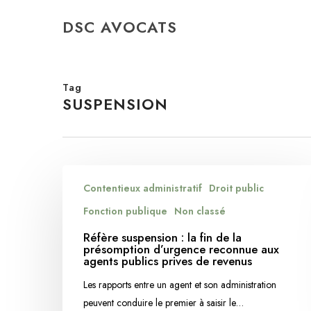
Skip
DSC AVOCATS
to
main
content
Tag
SUSPENSION
Réfère
Contentieux administratif
Droit public
suspension
:
Fonction publique
Non classé
la
Réfère suspension : la fin de la
fin
présomption d’urgence reconnue aux
agents publics prives de revenus
de
la
Les rapports entre un agent et son administration
présomption
peuvent conduire le premier à saisir le…