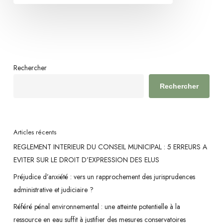
n’est
pas
conditionnée
par
un
Rechercher
calendrier
Rechercher
arrêté
Articles récents
REGLEMENT INTERIEUR DU CONSEIL MUNICIPAL : 5 ERREURS A
EVITER SUR LE DROIT D’EXPRESSION DES ELUS
Préjudice d’anxiété : vers un rapprochement des jurisprudences
administrative et judiciaire ?
Référé pénal environnemental : une atteinte potentielle à la
ressource en eau suffit à justifier des mesures conservatoires