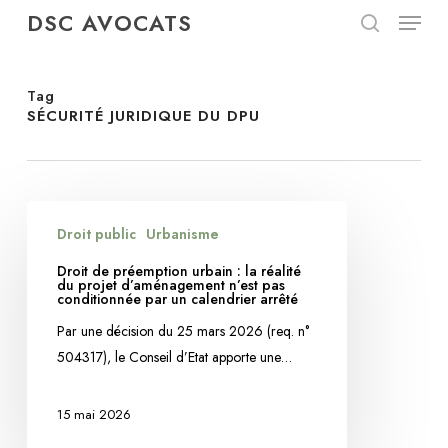
Menu
Skip
DSC AVOCATS
to
search
Close
main
Menu
content
Tag
SÉCURITÉ JURIDIQUE DU DPU
Droit
Droit public
Urbanisme
de
préemption
Droit de préemption urbain : la réalité
du projet d’aménagement n’est pas
urbain
conditionnée par un calendrier arrêté
:
Par une décision du 25 mars 2026 (req. n°
la
504317), le Conseil d’Etat apporte une…
réalité
du
15 mai 2026
projet
d’aménagement