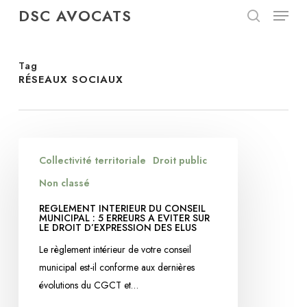
Menu
Skip
DSC AVOCATS
to
search
Close
main
Menu
content
Tag
RÉSEAUX SOCIAUX
REGLEMENT
Collectivité territoriale
Droit public
INTERIEUR
DU
Non classé
CONSEIL
REGLEMENT INTERIEUR DU CONSEIL
MUNICIPAL
MUNICIPAL : 5 ERREURS A EVITER SUR
LE DROIT D’EXPRESSION DES ELUS
:
Le règlement intérieur de votre conseil
5
municipal est-il conforme aux dernières
ERREURS
évolutions du CGCT et…
A
EVITER