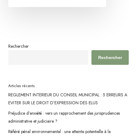
d’aménagement
n’est
pas
conditionnée
par
un
Rechercher
calendrier
Rechercher
arrêté
Articles récents
REGLEMENT INTERIEUR DU CONSEIL MUNICIPAL : 5 ERREURS A
EVITER SUR LE DROIT D’EXPRESSION DES ELUS
Préjudice d’anxiété : vers un rapprochement des jurisprudences
administrative et judiciaire ?
Référé pénal environnemental : une atteinte potentielle à la