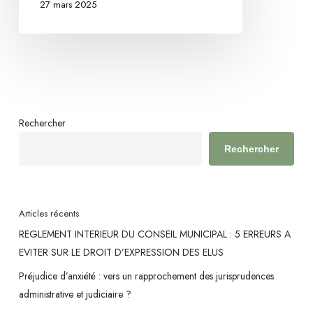
27 mars 2025
par
la
commune
:
dans
quelle
Rechercher
mesure
peut-
Rechercher
elle
se
retourner
Articles récents
contre
REGLEMENT INTERIEUR DU CONSEIL MUNICIPAL : 5 ERREURS A
les
EVITER SUR LE DROIT D’EXPRESSION DES ELUS
enfants
?
Préjudice d’anxiété : vers un rapprochement des jurisprudences
administrative et judiciaire ?