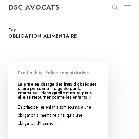
Menu
Skip
DSC AVOCATS
to
search
Close
main
Menu
content
Tag
OBLIGATION ALIMENTAIRE
La
Droit public
Police administrative
prise
en
La prise en charge des frais d’obsèques
d’une personne indigente par la
charge
commune : dans quelle mesure peut-
elle se retourner contre les enfants ?
des
frais
En principe, les enfants sont soumis à une
d’obsèques
obligation alimentaire ainsi qu’à une
d’une
obligation d’honneur…
personne
indigente