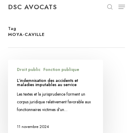
Menu
Skip
DSC AVOCATS
to
search
Close
main
Menu
content
Tag
MOYA-CAVILLE
L’indemnisation
Droit public
Fonction publique
des
accidents
L’indemnisation des accidents et
maladies imputables au service
et
maladies
Les textes et la jurisprudence forment un
imputables
corpus juridique relativement favorable aux
au
fonctionnaires victimes d’un…
service
11 novembre 2024