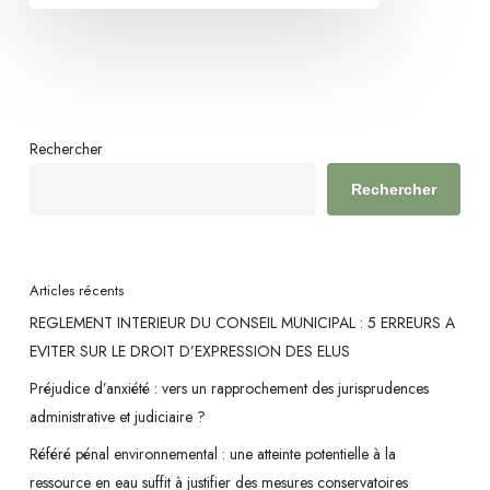
n’est
pas
conditionnée
par
un
Rechercher
calendrier
Rechercher
arrêté
Articles récents
REGLEMENT INTERIEUR DU CONSEIL MUNICIPAL : 5 ERREURS A
EVITER SUR LE DROIT D’EXPRESSION DES ELUS
Préjudice d’anxiété : vers un rapprochement des jurisprudences
administrative et judiciaire ?
Référé pénal environnemental : une atteinte potentielle à la
ressource en eau suffit à justifier des mesures conservatoires