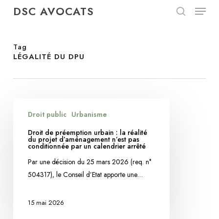
Menu
Skip
DSC AVOCATS
to
search
Close
main
Menu
content
Tag
LÉGALITÉ DU DPU
Droit
Droit public
Urbanisme
de
préemption
Droit de préemption urbain : la réalité
du projet d’aménagement n’est pas
urbain
conditionnée par un calendrier arrêté
:
Par une décision du 25 mars 2026 (req. n°
la
504317), le Conseil d’Etat apporte une…
réalité
du
15 mai 2026
projet
d’aménagement