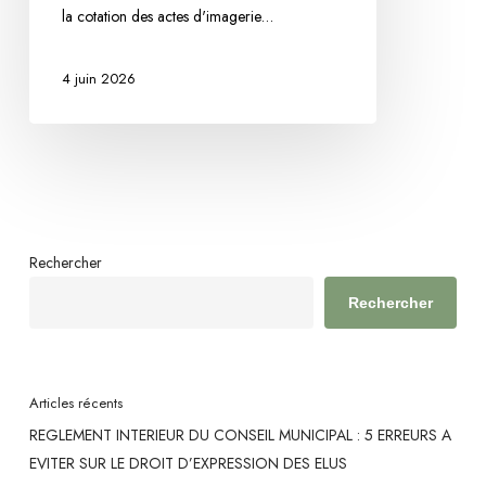
la cotation des actes d'imagerie…
Besançon
annule
4 juin 2026
une
note
imposant
aux
manipulateurs
radio
de
Rechercher
réaliser
Rechercher
la
cotation
CCAM
Articles récents
REGLEMENT INTERIEUR DU CONSEIL MUNICIPAL : 5 ERREURS A
EVITER SUR LE DROIT D’EXPRESSION DES ELUS