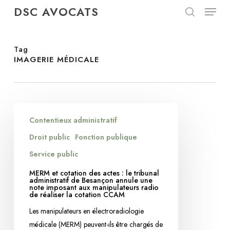
Menu
Skip
DSC AVOCATS
to
search
Close
main
Menu
content
Tag
IMAGERIE MÉDICALE
MERM
Contentieux administratif
et
cotation
Droit public
Fonction publique
des
Service public
actes
MERM et cotation des actes : le tribunal
:
administratif de Besançon annule une
note imposant aux manipulateurs radio
le
de réaliser la cotation CCAM
tribunal
Les manipulateurs en électroradiologie
administratif
médicale (MERM) peuvent-ils être chargés de
de