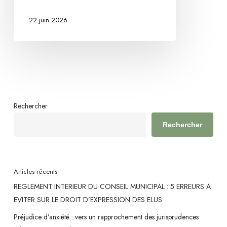
en
22 juin 2026
eau
suffit
à
justifier
des
mesures
conservatoires
Rechercher
Rechercher
Articles récents
REGLEMENT INTERIEUR DU CONSEIL MUNICIPAL : 5 ERREURS A
EVITER SUR LE DROIT D’EXPRESSION DES ELUS
Préjudice d’anxiété : vers un rapprochement des jurisprudences