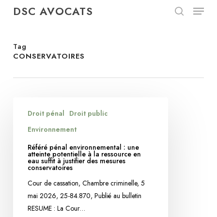
Menu
Skip
DSC AVOCATS
to
search
Close
main
Menu
content
Tag
CONSERVATOIRES
Référé
Droit pénal
Droit public
pénal
environnemental
Environnement
:
Référé pénal environnemental : une
une
atteinte potentielle à la ressource en
eau suffit à justifier des mesures
atteinte
conservatoires
potentielle
Cour de cassation, Chambre criminelle, 5
à
mai 2026, 25-84.870, Publié au bulletin
la
RESUME : La Cour…
ressource