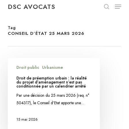
Menu
Skip
DSC AVOCATS
to
search
Close
main
Menu
content
Tag
CONSEIL D’ÉTAT 25 MARS 2026
Droit
Droit public
Urbanisme
de
préemption
Droit de préemption urbain : la réalité
du projet d’aménagement n’est pas
urbain
conditionnée par un calendrier arrêté
:
Par une décision du 25 mars 2026 (req. n°
la
504317), le Conseil d’Etat apporte une…
réalité
du
15 mai 2026
projet
d’aménagement