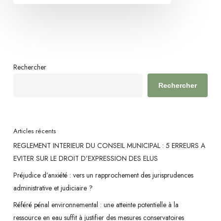
n’est
pas
conditionnée
par
un
Rechercher
calendrier
Rechercher
arrêté
Articles récents
REGLEMENT INTERIEUR DU CONSEIL MUNICIPAL : 5 ERREURS A
EVITER SUR LE DROIT D’EXPRESSION DES ELUS
Préjudice d’anxiété : vers un rapprochement des jurisprudences
administrative et judiciaire ?
Référé pénal environnemental : une atteinte potentielle à la
ressource en eau suffit à justifier des mesures conservatoires