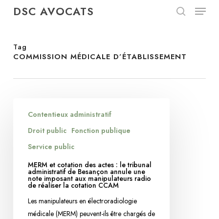
Menu
Skip
DSC AVOCATS
to
search
Close
main
Menu
content
Tag
COMMISSION MÉDICALE D’ÉTABLISSEMENT
MERM
Contentieux administratif
et
cotation
Droit public
Fonction publique
des
Service public
actes
MERM et cotation des actes : le tribunal
:
administratif de Besançon annule une
note imposant aux manipulateurs radio
le
de réaliser la cotation CCAM
tribunal
Les manipulateurs en électroradiologie
administratif
médicale (MERM) peuvent-ils être chargés de
de