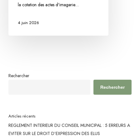
la cotation des actes d'imagerie…
Besançon
annule
4 juin 2026
une
note
imposant
aux
manipulateurs
radio
de
Rechercher
réaliser
Rechercher
la
cotation
CCAM
Articles récents
REGLEMENT INTERIEUR DU CONSEIL MUNICIPAL : 5 ERREURS A
EVITER SUR LE DROIT D’EXPRESSION DES ELUS