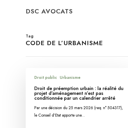
Skip
DSC AVOCATS
to
main
content
Tag
CODE DE L’URBANISME
Droit
Droit public
Urbanisme
de
préemption
Droit de préemption urbain : la réalité du
projet d’aménagement n’est pas
urbain
conditionnée par un calendrier arrêté
:
Par une décision du 25 mars 2026 (req. n° 504317),
la
le Conseil d’Etat apporte une…
réalité
du