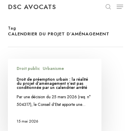
Menu
Skip
DSC AVOCATS
to
search
Close
main
Menu
content
Tag
CALENDRIER DU PROJET D’AMÉNAGEMENT
Droit
Droit public
Urbanisme
de
préemption
Droit de préemption urbain : la réalité
du projet d’aménagement n’est pas
urbain
conditionnée par un calendrier arrêté
:
Par une décision du 25 mars 2026 (req. n°
la
504317), le Conseil d’Etat apporte une…
réalité
du
15 mai 2026
projet
d’aménagement