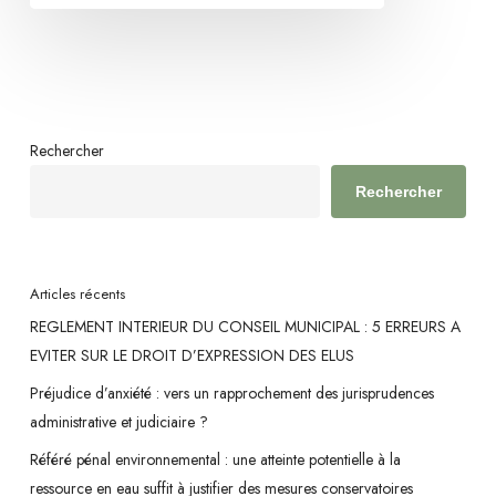
n’est
pas
conditionnée
par
un
Rechercher
calendrier
Rechercher
arrêté
Articles récents
REGLEMENT INTERIEUR DU CONSEIL MUNICIPAL : 5 ERREURS A
EVITER SUR LE DROIT D’EXPRESSION DES ELUS
Préjudice d’anxiété : vers un rapprochement des jurisprudences
administrative et judiciaire ?
Référé pénal environnemental : une atteinte potentielle à la
ressource en eau suffit à justifier des mesures conservatoires