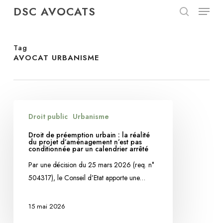
Menu
Skip
DSC AVOCATS
to
search
Close
main
Menu
content
Tag
AVOCAT URBANISME
Droit
Droit public
Urbanisme
de
préemption
Droit de préemption urbain : la réalité
du projet d’aménagement n’est pas
urbain
conditionnée par un calendrier arrêté
:
Par une décision du 25 mars 2026 (req. n°
la
504317), le Conseil d’Etat apporte une…
réalité
du
15 mai 2026
projet
d’aménagement