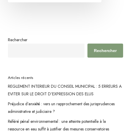
n’est
pas
conditionnée
par
un
Rechercher
calendrier
Rechercher
arrêté
Articles récents
REGLEMENT INTERIEUR DU CONSEIL MUNICIPAL : 5 ERREURS A
EVITER SUR LE DROIT D’EXPRESSION DES ELUS
Préjudice d’anxiété : vers un rapprochement des jurisprudences
administrative et judiciaire ?
Référé pénal environnemental : une atteinte potentielle à la
ressource en eau suffit à justifier des mesures conservatoires