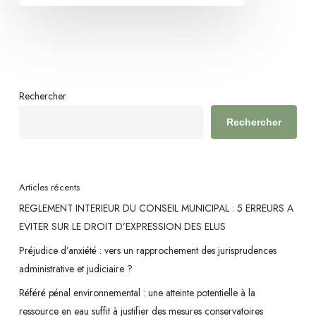
n’est
pas
conditionnée
par
un
Rechercher
calendrier
Rechercher
arrêté
Articles récents
REGLEMENT INTERIEUR DU CONSEIL MUNICIPAL : 5 ERREURS A
EVITER SUR LE DROIT D’EXPRESSION DES ELUS
Préjudice d’anxiété : vers un rapprochement des jurisprudences
administrative et judiciaire ?
Référé pénal environnemental : une atteinte potentielle à la
ressource en eau suffit à justifier des mesures conservatoires