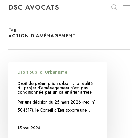
Menu
Skip
DSC AVOCATS
to
search
Close
main
Menu
content
Tag
ACTION D’AMÉNAGEMENT
Droit
Droit public
Urbanisme
de
préemption
Droit de préemption urbain : la réalité
du projet d’aménagement n’est pas
urbain
conditionnée par un calendrier arrêté
:
Par une décision du 25 mars 2026 (req. n°
la
504317), le Conseil d’Etat apporte une…
réalité
du
15 mai 2026
projet
d’aménagement