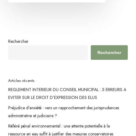
n’est
pas
conditionnée
par
un
Rechercher
calendrier
Rechercher
arrêté
Articles récents
REGLEMENT INTERIEUR DU CONSEIL MUNICIPAL : 5 ERREURS A
EVITER SUR LE DROIT D’EXPRESSION DES ELUS
Préjudice d’anxiété : vers un rapprochement des jurisprudences
administrative et judiciaire ?
Référé pénal environnemental : une atteinte potentielle à la
ressource en eau suffit à justifier des mesures conservatoires