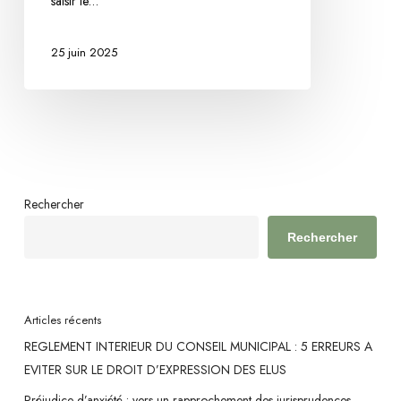
saisir le…
aux
agents
25 juin 2025
publics
prives
de
revenus
Rechercher
Rechercher
Articles récents
REGLEMENT INTERIEUR DU CONSEIL MUNICIPAL : 5 ERREURS A
EVITER SUR LE DROIT D’EXPRESSION DES ELUS
Préjudice d’anxiété : vers un rapprochement des jurisprudences