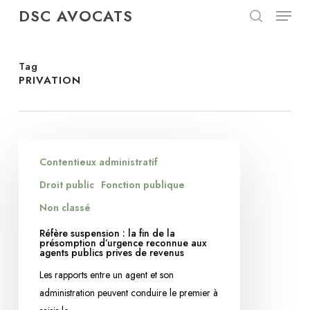
Menu
Skip
DSC AVOCATS
to
search
Close
main
Menu
content
Tag
PRIVATION
Réfère
Contentieux administratif
suspension
:
Droit public
Fonction publique
la
Non classé
fin
Réfère suspension : la fin de la
de
présomption d’urgence reconnue aux
agents publics prives de revenus
la
présomption
Les rapports entre un agent et son
d’urgence
administration peuvent conduire le premier à
reconnue