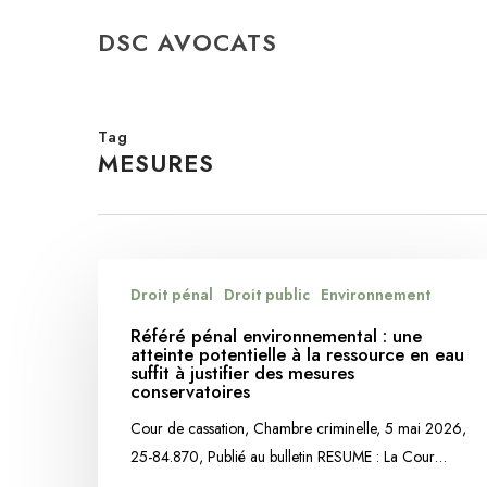
Skip
DSC AVOCATS
to
main
content
Tag
MESURES
Référé
Droit pénal
Droit public
Environnement
pénal
environnemental
Référé pénal environnemental : une
atteinte potentielle à la ressource en eau
:
suffit à justifier des mesures
une
conservatoires
atteinte
Cour de cassation, Chambre criminelle, 5 mai 2026,
potentielle
25-84.870, Publié au bulletin RESUME : La Cour…
à