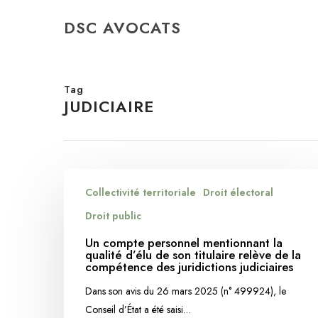
Skip
DSC AVOCATS
to
main
content
Tag
JUDICIAIRE
Un
Collectivité territoriale
Droit électoral
compte
personnel
Droit public
mentionnant
Un compte personnel mentionnant la
la
qualité d’élu de son titulaire relève de la
compétence des juridictions judiciaires
qualité
d’élu
Dans son avis du 26 mars 2025 (n° 499924), le
de
Conseil d’État a été saisi…