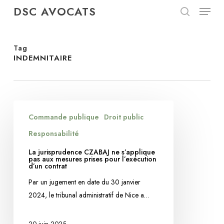
Menu
Skip
DSC AVOCATS
to
search
Close
main
Menu
content
Tag
INDEMNITAIRE
La
Commande publique
Droit public
jurisprudence
CZABAJ
Responsabilité
ne
La jurisprudence CZABAJ ne s’applique
s’applique
pas aux mesures prises pour l’exécution
d’un contrat
pas
Par un jugement en date du 30 janvier
aux
2024, le tribunal administratif de Nice a…
mesures
prises
pour
20 juin 2025