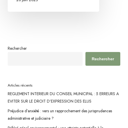
l’exécution
d’un
contrat
Rechercher
Rechercher
Articles récents
REGLEMENT INTERIEUR DU CONSEIL MUNICIPAL : 5 ERREURS A
EVITER SUR LE DROIT D’EXPRESSION DES ELUS
Préjudice d’anxiété : vers un rapprochement des jurisprudences
administrative et judiciaire ?