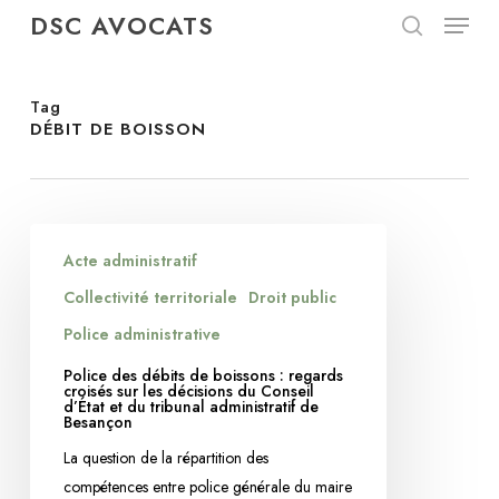
Menu
Skip
DSC AVOCATS
to
search
Close
main
Menu
content
Tag
DÉBIT DE BOISSON
Police
Acte administratif
des
débits
Collectivité territoriale
Droit public
de
Police administrative
boissons
Police des débits de boissons : regards
:
croisés sur les décisions du Conseil
d’État et du tribunal administratif de
regards
Besançon
croisés
La question de la répartition des
sur
compétences entre police générale du maire
les