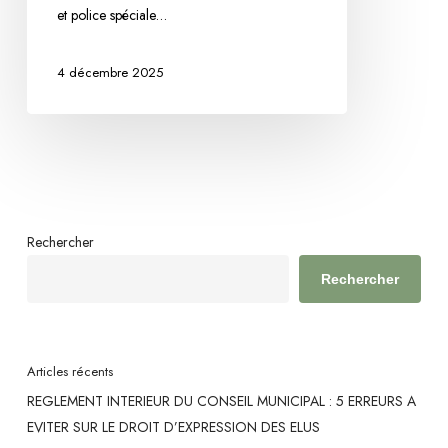
et police spéciale…
décisions
du
4 décembre 2025
Conseil
d’État
et
du
tribunal
administratif
de
Rechercher
Besançon
Rechercher
Articles récents
REGLEMENT INTERIEUR DU CONSEIL MUNICIPAL : 5 ERREURS A
EVITER SUR LE DROIT D’EXPRESSION DES ELUS