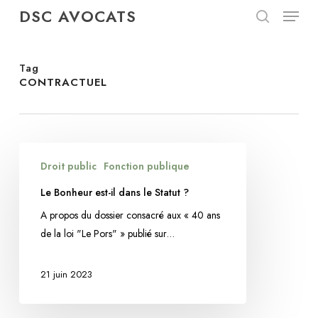
Menu
Skip
DSC AVOCATS
to
search
Close
main
Menu
content
Tag
CONTRACTUEL
Le Bonheur
Droit public
Fonction publique
est-
il
Le Bonheur est-il dans le Statut ?
dans
A propos du dossier consacré aux « 40 ans
le
de la loi "Le Pors" » publié sur…
Statut ?
21 juin 2023