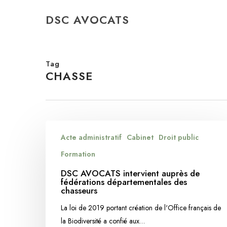
Skip
DSC AVOCATS
to
main
content
Tag
CHASSE
DSC
Acte administratif
Cabinet
Droit public
AVOCATS
intervient
Formation
auprès
DSC AVOCATS intervient auprès de
de
fédérations départementales des
chasseurs
fédérations
départementales
La loi de 2019 portant création de l'Office français de
des
la Biodiversité a confié aux…