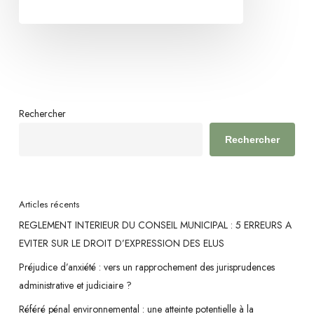
la
retraite
de
l’agent
en
cause
Rechercher
Rechercher
Articles récents
REGLEMENT INTERIEUR DU CONSEIL MUNICIPAL : 5 ERREURS A
EVITER SUR LE DROIT D’EXPRESSION DES ELUS
Préjudice d’anxiété : vers un rapprochement des jurisprudences
administrative et judiciaire ?
Référé pénal environnemental : une atteinte potentielle à la