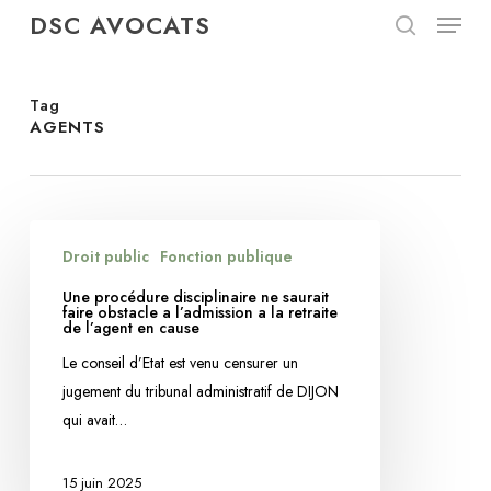
Menu
Skip
DSC AVOCATS
to
search
Close
main
Menu
content
Tag
AGENTS
Une
Droit public
Fonction publique
procédure
disciplinaire
Une procédure disciplinaire ne saurait
faire obstacle a l’admission a la retraite
ne
de l’agent en cause
saurait
Le conseil d’Etat est venu censurer un
faire
jugement du tribunal administratif de DIJON
obstacle
qui avait…
a
l’admission
15 juin 2025
a