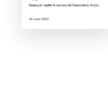
de
Besançon rejette le recours de l’association Arçon…
l’Allée
des
26 mars 2023
Tilleuls
à
ARCON
Hit enter to search or ESC to close