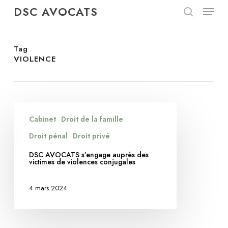
Menu
Skip
DSC AVOCATS
to
search
Close
main
Menu
content
Tag
VIOLENCE
DSC
Cabinet
Droit de la famille
AVOCATS
s’engage
Droit pénal
Droit privé
auprès
DSC AVOCATS s’engage auprès des
des
victimes de violences conjugales
victimes
de
4 mars 2024
violences
conjugales