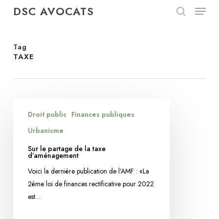
Menu
Skip
DSC AVOCATS
to
search
Close
main
Menu
content
Tag
TAXE
Sur
Droit public
Finances publiques
le
partage
Urbanisme
de
Sur le partage de la taxe
la
d’aménagement
taxe
Voici la dernière publication de l’AMF : «La
d’aménagement
2ème loi de finances rectificative pour 2022
est…