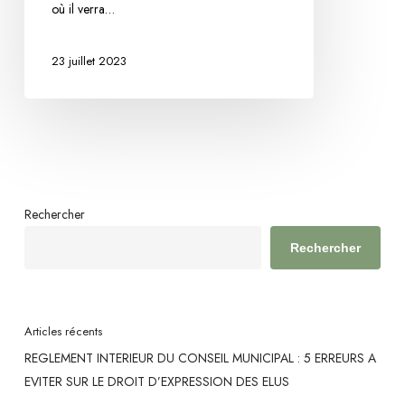
où il verra…
municipaux
dans
23 juillet 2023
le
cadre
des
élections
sénatoriales :
le
bonheur
Rechercher
est
Rechercher
dans
le
respect
des
Articles récents
principes
REGLEMENT INTERIEUR DU CONSEIL MUNICIPAL : 5 ERREURS A
fondamentaux
EVITER SUR LE DROIT D’EXPRESSION DES ELUS
notamment