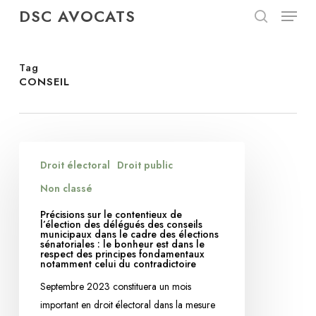
Menu
Skip
DSC AVOCATS
to
search
Close
main
Menu
content
Tag
CONSEIL
Précisions
Droit électoral
Droit public
sur
le
Non classé
contentieux
Précisions sur le contentieux de
de
l’élection des délégués des conseils
municipaux dans le cadre des élections
l’élection
sénatoriales : le bonheur est dans le
respect des principes fondamentaux
des
notamment celui du contradictoire
délégués
Septembre 2023 constituera un mois
des
important en droit électoral dans la mesure
conseils